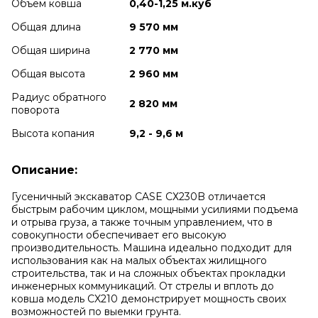
Объем ковша
0,40-1,25 м.куб
Общая длина
9 570 мм
Общая ширина
2 770 мм
Общая высота
2 960 мм
Радиус обратного
2 820 мм
поворота
Высота копания
9,2 - 9,6 м
Описание:
Гусеничный экскаватор CASE СХ230B отличается
быстрым рабочим циклом, мощными усилиями подъема
и отрыва груза, а также точным управлением, что в
совокупности обеспечивает его высокую
производительность. Машина идеально подходит для
использования как на малых объектах жилищного
строительства, так и на сложных объектах прокладки
инженерных коммуникаций. От стрелы и вплоть до
ковша модель CX210 демонстрирует мощность своих
возможностей по выемки грунта.