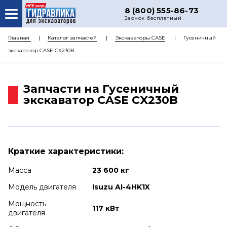
8 (800) 555-86-73
Звонок бесплатный
О НАС
Главная
Каталог запчастей
Экскаваторы CASE
Гусеничный
экскаватор CASE CX230B
КАТАЛОГ ЗАПЧАСТЕЙ
РЕМОНТ
Запчасти на Гусеничный
ДОСТАВКА
экскаватор CASE CX230B
ЦЕНЫ
КОНТАКТЫ
Краткие характеристики:
Масса
23 600 кг
Модель двигателя
Isuzu AI-4HK1X
Мощность
117 кВт
двигателя