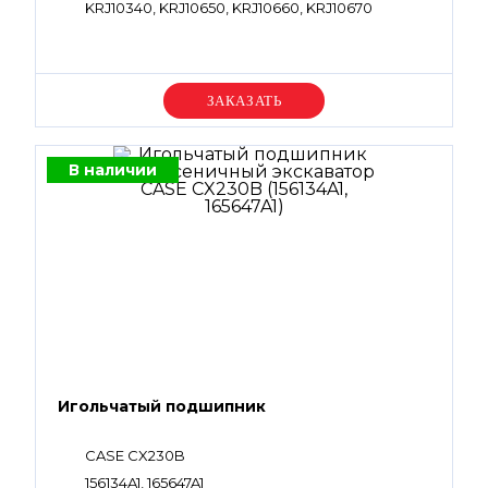
KRJ10340, KRJ10650, KRJ10660, KRJ10670
Уточняйте цену
В наличии
Игольчатый подшипник
CASE CX230B
156134A1, 165647A1