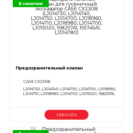
В наличии
Предохранительный клапан
CASE CX230B
LJ014730, LJ014740, LJ014750, LJ014700, LJ018960,
LJ014710, LJ018980, LJ014700, LJ015020, 158257A1,
155745A1, LJ014780
Уточняйте цену