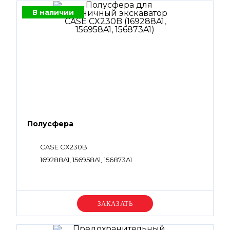
В наличии
Полусфера
CASE CX230B
169288A1, 156958A1, 156873A1
Уточняйте цену