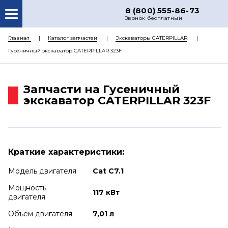
8 (800) 555-86-73
Звонок бесплатный
О НАС
Главная
Каталог запчастей
Экскаваторы CATERPILLAR
Гусеничный экскаватор CATERPILLAR 323F
КАТАЛОГ ЗАПЧАСТЕЙ
РЕМОНТ
Запчасти на Гусеничный
ДОСТАВКА
экскаватор CATERPILLAR 323F
ЦЕНЫ
КОНТАКТЫ
Краткие характеристики:
Модель двигателя
Cat C7.1
Мощность
117 кВт
двигателя
Объем двигателя
7,01 л