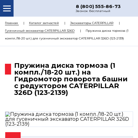
8 (800) 555-86-73
Звонок бесплатный
О НАС
Главная
Каталог запчастей
Экскаваторы CATERPILLAR
Гусеничный экскаватор CATERPILLAR 326D
Пружина диска тормоза (1
КАТАЛОГ ЗАПЧАСТЕЙ
компл./18-20 шт.) для гусеничный экскаватор CATERPILLAR 326D (123-2139)
РЕМОНТ
ДОСТАВКА
Пружина диска тормоза (1
ЦЕНЫ
компл./18-20 шт.) на
Гидромотор поворота башни
КОНТАКТЫ
с редуктором CATERPILLAR
326D (123-2139)