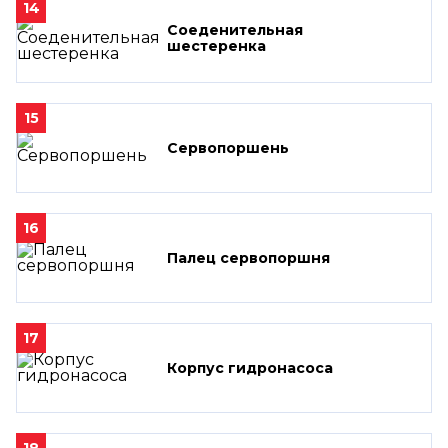
14
Соеденительная
шестеренка
15
Сервопоршень
16
Палец сервопоршня
17
Корпус гидронасоса
18