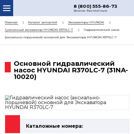
8 (800) 555-86-73
Звонок бесплатный
О НАС
Главная
Каталог запчастей
Экскаваторы HYUNDAI
Гусеничный экскаватор HYUNDAI R370LC-7
Гидравлический насос
КАТАЛОГ ЗАПЧАСТЕЙ
(аксиально-поршневой) основной для Экскаватора HYUNDAI R370LC-7
РЕМОНТ
ДОСТАВКА
Основной гидравлический
ЦЕНЫ
насос HYUNDAI R370LC-7 (31NA-
10020)
КОНТАКТЫ
Каталожные номера: