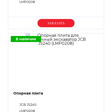
LMP0208
Уточняйте цену
В наличии
Опорная плита
JCB JS240
LMP0208