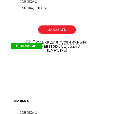
JCB JS240
LNP0147, LNP0176
Уточняйте цену
В наличии
Люлька
JCB JS240