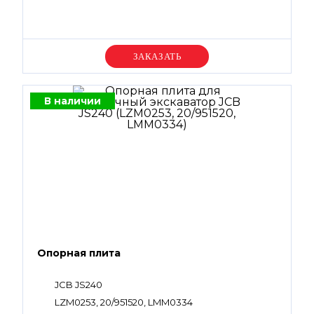
Уточняйте цену
В наличии
Опорная плита
JCB JS240
LZM0253, 20/951520, LMM0334