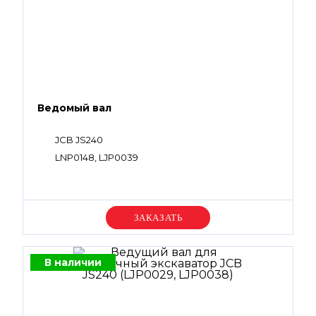
Ведомый вал
JCB JS240
LNP0148, LJP0039
Уточняйте цену
В наличии