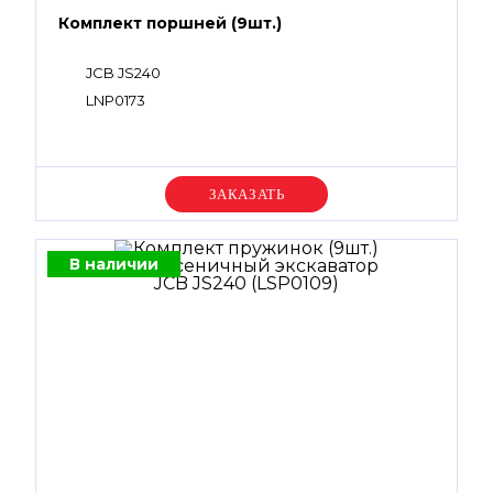
Комплект поршней (9шт.)
JCB JS240
LNP0173
Уточняйте цену
В наличии