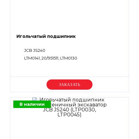
Игольчатый подшипник
JCB JS240
LTM0141, 20/951511, LTM0130
Уточняйте цену
В наличии