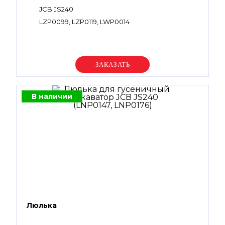
JCB JS240
LZP0099, LZP0119, LWP0014
Уточняйте цену
В наличии
Люлька