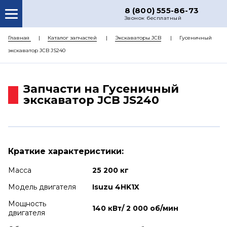
8 (800) 555-86-73
Звонок бесплатный
О НАС
Главная
Каталог запчастей
Экскаваторы JCB
Гусеничный
экскаватор JCB JS240
КАТАЛОГ ЗАПЧАСТЕЙ
РЕМОНТ
Запчасти на Гусеничный
ДОСТАВКА
экскаватор JCB JS240
ЦЕНЫ
КОНТАКТЫ
Краткие характеристики:
Масса
25 200 кг
Модель двигателя
Isuzu 4HK1X
Мощность
140 кВт/ 2 000 об/мин
двигателя