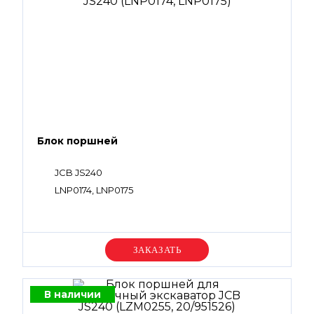
Блок поршней
JCB JS240
LNP0174, LNP0175
Уточняйте цену
В наличии