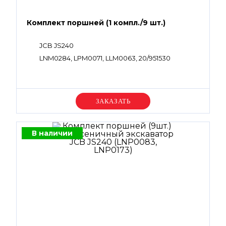
Комплект поршней (1 компл./9 шт.)
JCB JS240
LNM0284, LPM0071, LLM0063, 20/951530
Уточняйте цену
В наличии