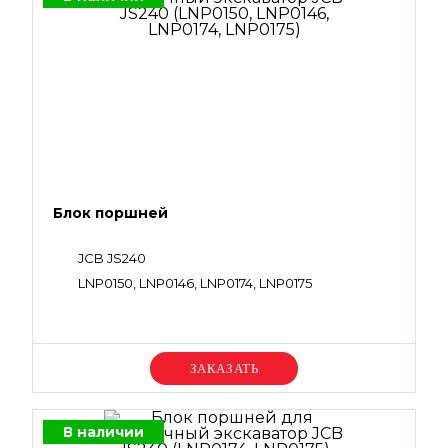
Блок поршней
JCB JS240
LNP0150, LNP0146, LNP0174, LNP0175
Уточняйте цену
В наличии