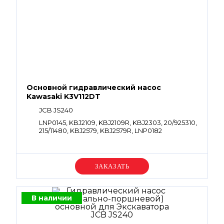
Основной гидравлический насос
Kawasaki K3V112DT
JCB JS240
LNP0145, KBJ2109, KBJ2109R, KBJ2303, 20/925310,
215/11480, KBJ2579, KBJ2579R, LNP0182
Уточняйте цену
В наличии