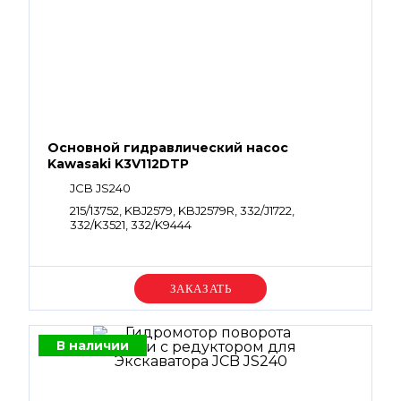
Основной гидравлический насос
Kawasaki K3V112DTP
JCB JS240
215/13752, KBJ2579, KBJ2579R, 332/J1722,
332/K3521, 332/K9444
Уточняйте цену
В наличии