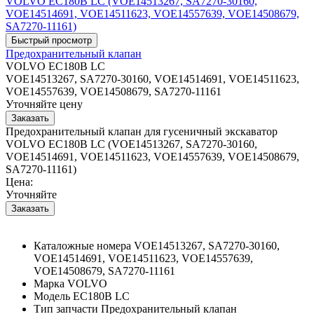
Предохранительный клапан
VOLVO EC180B LC
VOE14513267, SA7270-30160, VOE14514691, VOE14511623,
VOE14557639, VOE14508679, SA7270-11161
Уточняйте цену
Предохранительный клапан для гусеничный экскаватор
VOLVO EC180B LC (VOE14513267, SA7270-30160,
VOE14514691, VOE14511623, VOE14557639, VOE14508679,
SA7270-11161)
Цена:
Уточняйте
Каталожные номера
VOE14513267, SA7270-30160,
VOE14514691, VOE14511623, VOE14557639,
VOE14508679, SA7270-11161
Марка
VOLVO
Модель
EC180B LC
Тип запчасти
Предохранительный клапан