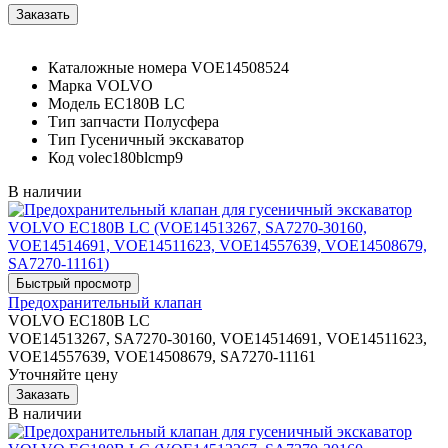
Каталожные номера
VOE14508524
Марка
VOLVO
Модель
EC180B LC
Тип запчасти
Полусфера
Тип
Гусеничный экскаватор
Код
volec180blcmp9
В наличии
Предохранительный клапан
VOLVO EC180B LC
VOE14513267, SA7270-30160, VOE14514691, VOE14511623,
VOE14557639, VOE14508679, SA7270-11161
Уточняйте цену
В наличии