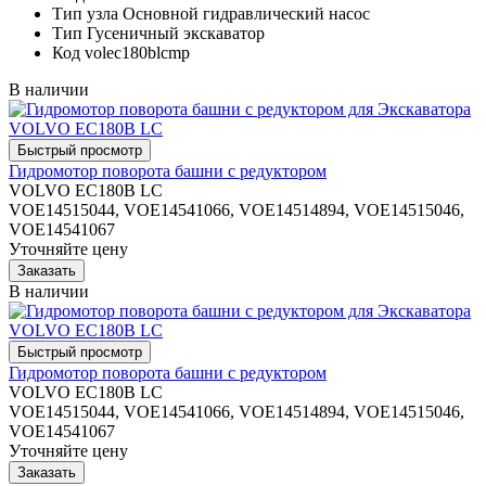
Тип узла
Основной гидравлический насос
Тип
Гусеничный экскаватор
Код
volec180blcmp
В наличии
Гидромотор поворота башни с редуктором
VOLVO EC180B LC
VOE14515044, VOE14541066, VOE14514894, VOE14515046,
VOE14541067
Уточняйте цену
В наличии
Гидромотор поворота башни с редуктором
VOLVO EC180B LC
VOE14515044, VOE14541066, VOE14514894, VOE14515046,
VOE14541067
Уточняйте цену