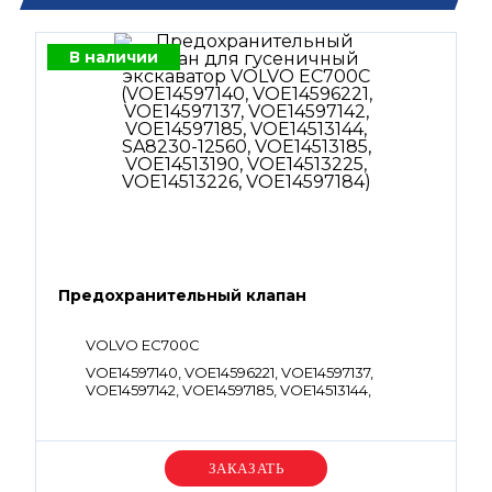
В наличии
Предохранительный клапан
VOLVO EC700C
VOE14597140, VOE14596221, VOE14597137,
VOE14597142, VOE14597185, VOE14513144,
SA8230-12560, VOE14513185, VOE14513190,
VOE14513225, VOE14513226, VOE14597184
Уточняйте цену