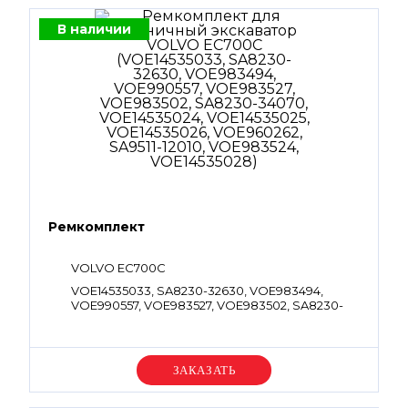
В наличии
Ремкомплект
VOLVO EC700C
VOE14535033, SA8230-32630, VOE983494,
VOE990557, VOE983527, VOE983502, SA8230-
34070, VOE14535024, VOE14535025,
VOE14535026, VOE960262, SA9511-12010,
VOE983524, VOE14535028
Уточняйте цену