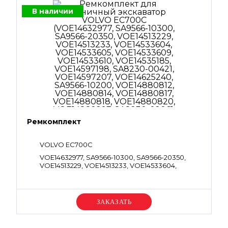
В наличии
Ремкомплект
VOLVO EC700C
VOE14632977, SA9566-10300, SA9566-20350,
VOE14513229, VOE14513233, VOE14533604,
VOE14533605, VOE14533609, VOE14533610,
VOE14535185, VOE14597198, SA8230-00421,
VOE14597207, VOE14625240, SA9566-10200,
VOE14880812, VOE14880814, VOE14880817,
Уточняйте цену
VOE14880818, VOE14880820, VOE14882297,
SA8230-02061, VOE949238, VOE983495,
VOE983497, VOE983501, VOE983502,