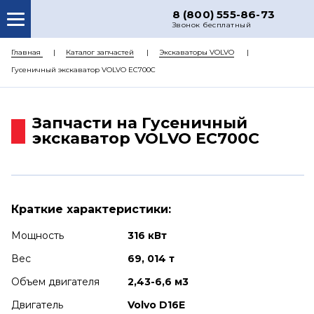
8 (800) 555-86-73
Звонок бесплатный
О НАС
Главная
Каталог запчастей
Экскаваторы VOLVO
Гусеничный экскаватор VOLVO EC700C
КАТАЛОГ ЗАПЧАСТЕЙ
РЕМОНТ
Запчасти на Гусеничный
ДОСТАВКА
экскаватор VOLVO EC700C
ЦЕНЫ
КОНТАКТЫ
Краткие характеристики:
Мощность
316 кВт
Вес
69, 014 т
Объем двигателя
2,43-6,6 м3
Двигатель
Volvo D16E