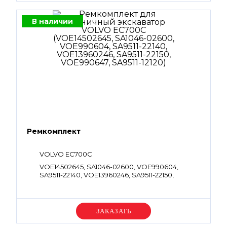
В наличии
Ремкомплект
VOLVO EC700C
VOE14502645, SA1046-02600, VOE990604,
SA9511-22140, VOE13960246, SA9511-22150,
VOE990647, SA9511-12120
Уточняйте цену