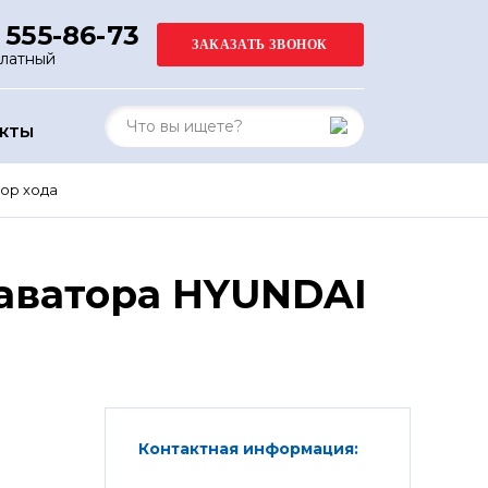
 555-86-73
платный
АКТЫ
ор хода
каватора HYUNDAI
Контактная информация: