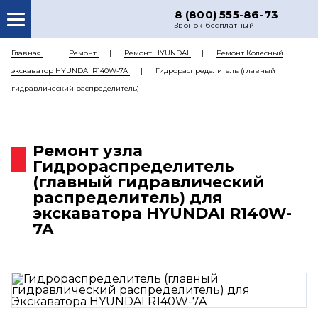
8 (800) 555-86-73
Звонок бесплатный
О НАС
Главная
Ремонт
Ремонт HYUNDAI
Ремонт Колесный
экскаватор HYUNDAI R140W-7A
Гидрораспределитель (главный
КАТАЛОГ ЗАПЧАСТЕЙ
гидравлический распределитель)
РЕМОНТ
ДОСТАВКА
Ремонт узла
ЦЕНЫ
Гидрораспределитель
(главный гидравлический
КОНТАКТЫ
распределитель) для
экскаватора HYUNDAI R140W-
7A