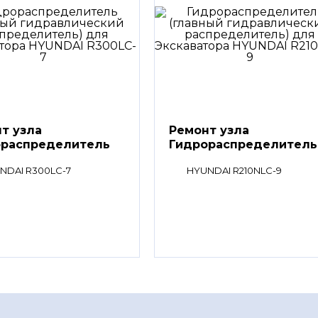
т узла
Ремонт узла
ораспределитель
Гидрораспределитель
ный
(главный
NDAI R300LC-7
HYUNDAI R210NLC-9
авлический
гидравлический
еделитель)
распределитель)