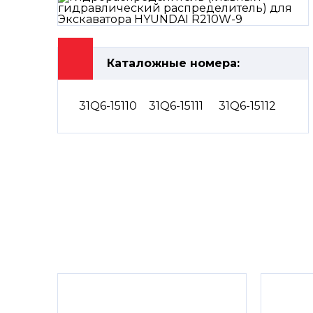
Каталожные номера:
31Q6-15110
31Q6-15111
31Q6-15112