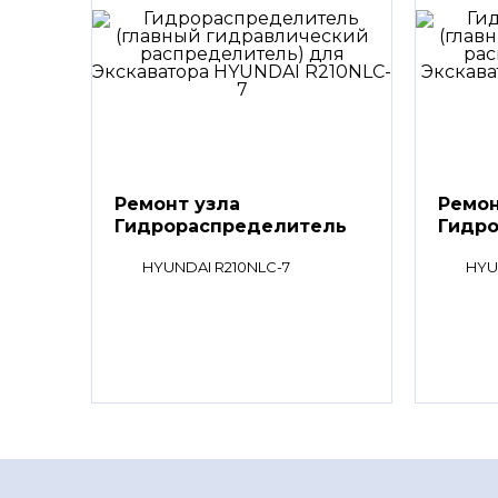
Ремонт узла
Ремон
Гидрораспределитель
Гидр
(главный
(глав
HYUNDAI R210NLC-7
HYU
гидравлический
гидр
распределитель)
распр