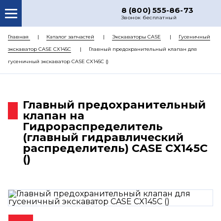
8 (800) 555-86-73
Звонок бесплатный
О НАС
Главная
Каталог запчастей
Экскаваторы CASE
Гусеничный
экскаватор CASE CX145C
Главный предохранительный клапан для
КАТАЛОГ ЗАПЧАСТЕЙ
гусеничный экскаватор CASE CX145C ()
РЕМОНТ
ДОСТАВКА
Главный предохранительный
ЦЕНЫ
клапан на
Гидрораспределитель
КОНТАКТЫ
(главный гидравлический
распределитель) CASE CX145C
()