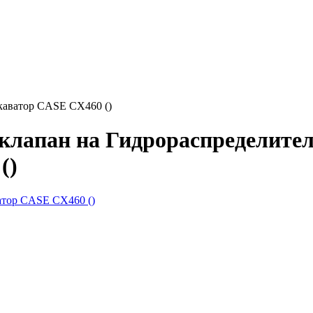
каватор CASE CX460 ()
клапан на Гидрораспределител
()