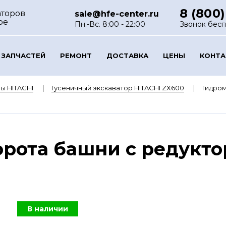
8 (800)
аторов
sale@hfe-center.ru
ре
Пн.-Вс. 8:00 - 22:00
Звонок бес
 ЗАПЧАСТЕЙ
РЕМОНТ
ДОСТАВКА
ЦЕНЫ
КОНТ
ы HITACHI
Гусеничный экскаватор HITACHI ZX600
Гидром
рота башни с редукто
В наличии