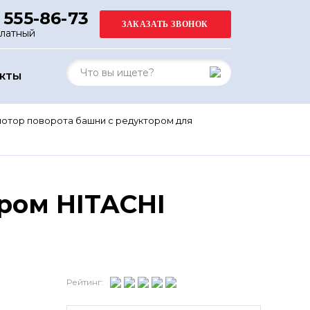
 555-86-73
платный
АКТЫ
отор поворота башни с редуктором для
ром HITACHI
Рейтинг: