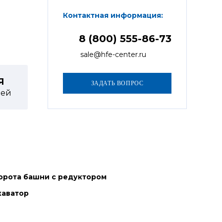
Контактная информация:
8 (800) 555-86-73
sale@hfe-center.ru
Я
ей
орота башни с редуктором
каватор