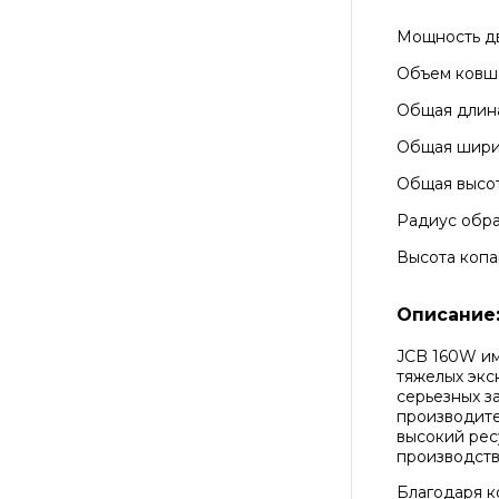
Мощность д
Объем ковш
Общая длин
Общая шир
Общая высо
Радиус обра
Высота копа
Описание
JCB 160W им
тяжелых экс
серьезных з
производите
высокий рес
производств
Благодаря к