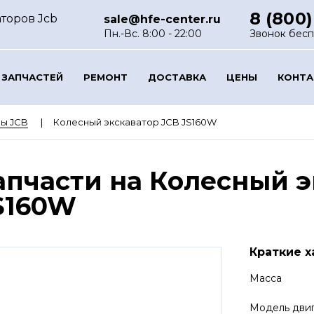
8 (800)
торов Jcb
sale@hfe-center.ru
Пн.-Вс. 8:00 - 22:00
Звонок бес
 ЗАПЧАСТЕЙ
РЕМОНТ
ДОСТАВКА
ЦЕНЫ
КОНТ
ы JCB
Колесный экскаватор JCB JS160W
апчасти на Колесный э
S160W
Краткие х
Масса
Модель дви