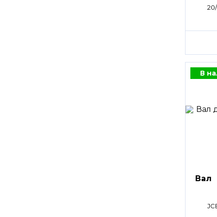
20
В н
Вал
JC