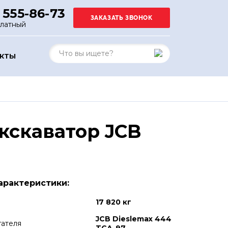
 555-86-73
платный
АКТЫ
кскаватор JCB
арактеристики:
17 820 кг
JCB Dieslemax 444
гателя