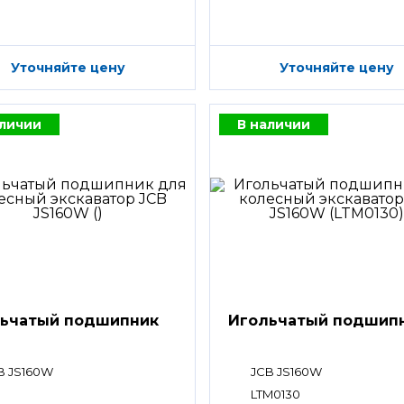
Уточняйте цену
Уточняйте цену
аличии
В наличии
ьчатый подшипник
Игольчатый подшип
B JS160W
JCB JS160W
LTM0130