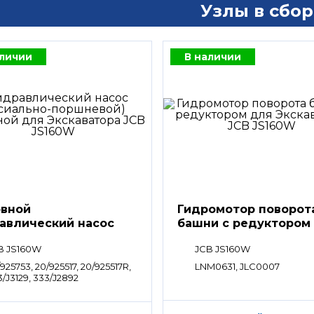
Узлы в сбор
аличии
В наличии
вной
Гидромотор поворот
авлический насос
башни с редуктором
saki K3V63DTP
B JS160W
JCB JS160W
925753, 20/925517, 20/925517R,
LNM0631, JLC0007
/J3129, 333/J2892