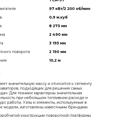
TCA-97
вигателя
97 кВт/2 200 об/мин
а
0,9 м.куб
а
8 275 мм
ина
2 490 мм
та
3 195 мм
тного поворота
2 190 мм
ния
10,2 м
:
еет значительную массу и относится к сегменту
каваторов, подходящих для решения самых
адач. Для техники характерны значительная
льность при небольшом топливном расходе и
урс работы. Узлы и элементы, используемые в
е модели, изготовлены известными брендами.
оробчатой конструкции поворотной платформы