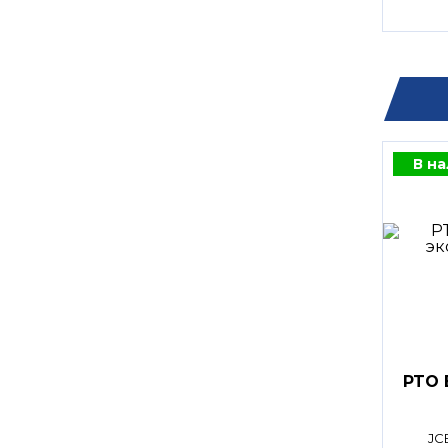
В н
PTO 
JC