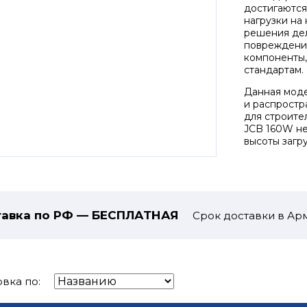
достигаются
нагрузки на
решения дел
повреждения
компоненты,
стандартам.
Данная моде
и распростр
для строите
JCB 160W не
высоты загр
авка по РФ — БЕСПЛАТНАЯ
Срок доставки в Арм
вка по: