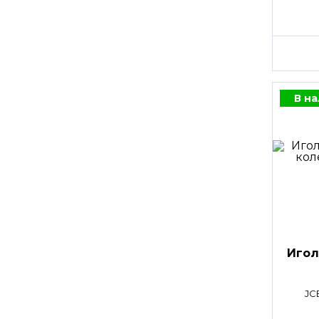
В н
Игол
JC