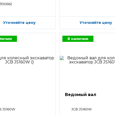
/950662
Уточняйте цену
Уточняйте цену
аличии
В наличии
Ведомый вал
B JS160W
JCB JS160W