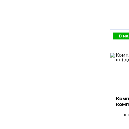
В н
Комп
комп
JC