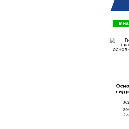
В н
Осно
гидр
Kawa
JC
20/
333