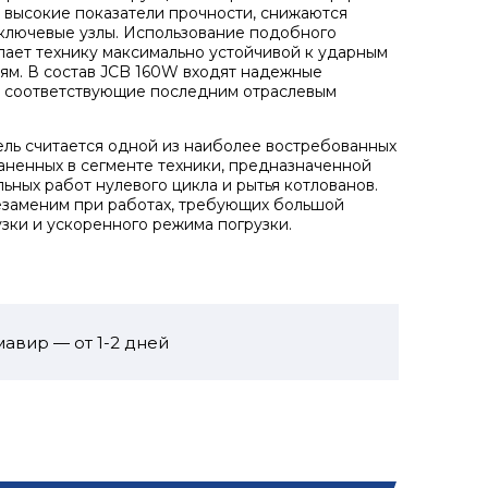
 высокие показатели прочности, снижаются
 ключевые узлы. Использование подобного
ает технику максимально устойчивой к ударным
м. В состав JCB 160W входят надежные
 соответствующие последним отраслевым
ль считается одной из наиболее востребованных
аненных в сегменте техники, предназначенной
льных работ нулевого цикла и рытья котлованов.
заменим при работах, требующих большой
узки и ускоренного режима погрузки.
авир — от 1-2 дней