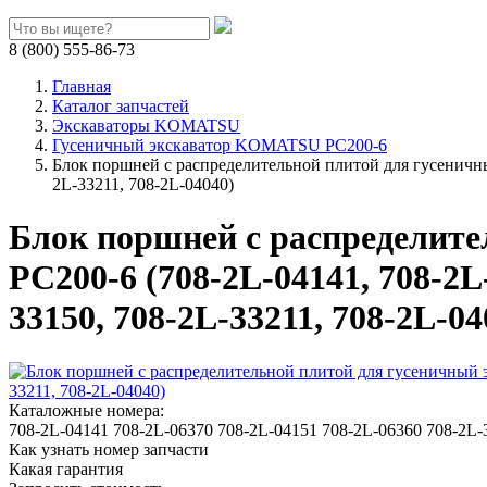
8 (800) 555-86-73
Главная
Каталог запчастей
Экскаваторы KOMATSU
Гусеничный экскаватор KOMATSU PC200-6
Блок поршней c распределительной плитой для гусеничны
2L-33211, 708-2L-04040)
Блок поршней c распределит
PC200-6 (708-2L-04141, 708-2L-
33150, 708-2L-33211, 708-2L-04
Каталожные номера:
708-2L-04141
708-2L-06370
708-2L-04151
708-2L-06360
708-2L-
Как узнать номер запчасти
Какая гарантия