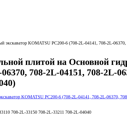
й экскаватор KOMATSU PC200-6 (708-2L-04141, 708-2L-06370, 70
ельной плитой на Основной г
06370, 708-2L-04151, 708-2L-06
040)
33110
708-2L-33150
708-2L-33211
708-2L-04040