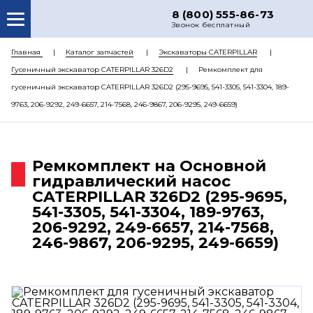
8 (800) 555-86-73
Звонок бесплатный
О НАС
Главная
Каталог запчастей
Экскаваторы CATERPILLAR
Гусеничный экскаватор CATERPILLAR 326D2
Ремкомплект для
КАТАЛОГ ЗАПЧАСТЕЙ
гусеничный экскаватор CATERPILLAR 326D2 (295-9695, 541-3305, 541-3304, 189-
РЕМОНТ
9763, 206-9292, 249-6657, 214-7568, 246-9867, 206-9295, 249-6659)
ДОСТАВКА
ЦЕНЫ
Ремкомплект на Основной
гидравлический насос
КОНТАКТЫ
CATERPILLAR 326D2 (295-9695,
541-3305, 541-3304, 189-9763,
206-9292, 249-6657, 214-7568,
246-9867, 206-9295, 249-6659)