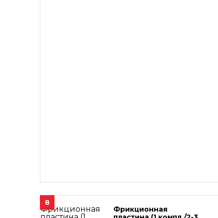
8
Фрикционная
пластина (1 компл./2-3