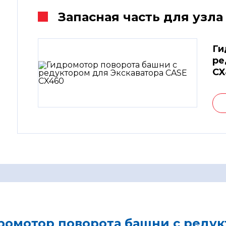
Запасная часть для узла
Ги
ре
CX
ромотор поворота башни с редук