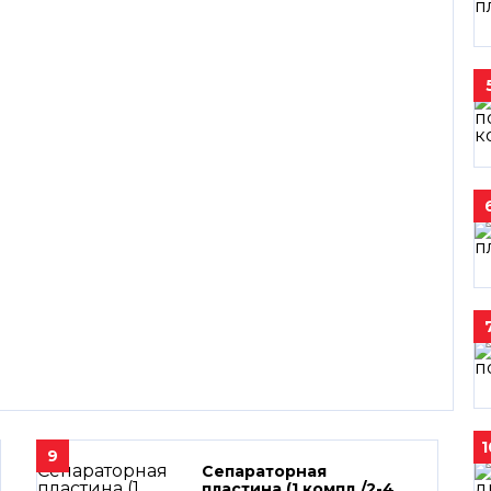
1
9
Сепараторная
пластина (1 компл./2-4