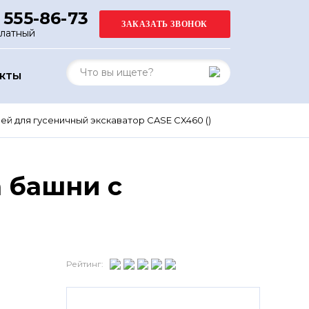
 555-86-73
платный
АКТЫ
ей для гусеничный экскаватор CASE CX460 ()
 башни с
Рейтинг: