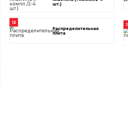
шт.)
12
1
Распределительная
плита