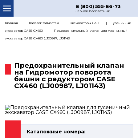
8 (800) 555-86-73
Звонок бесплатный
О НАС
Главная
Каталог запчастей
Экскаваторы CASE
Гусеничный
экскаватор CASE CX460
Предохранительный клапан для гусеничный
КАТАЛОГ ЗАПЧАСТЕЙ
экскаватор CASE CX460 (LJ00987, LJ01143)
РЕМОНТ
ДОСТАВКА
Предохранительный клапан
ЦЕНЫ
на Гидромотор поворота
башни с редуктором CASE
КОНТАКТЫ
CX460 (LJ00987, LJ01143)
Каталожные номера: