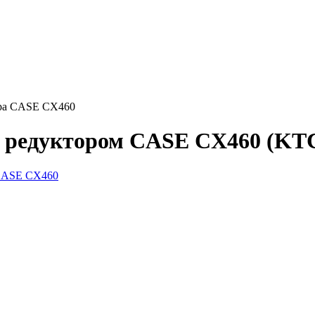
ора CASE CX460
с редуктором CASE CX460 (KT