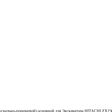
аксиально-поршневой) основной для Экскаватора HITACHI ZX23