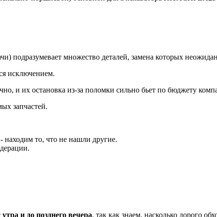
) подразумевает множество деталей, замена которых неожиданн
тся исключением.
но, и их остановка из-за поломки сильно бьет по бюджету комп
ых запчастей.
 находим то, что не нашли другие.
едерации.
 утра и до позднего вечера
, так как знаем, насколько дорого об