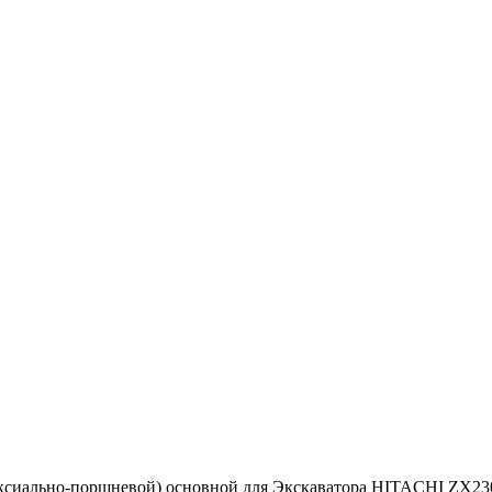
аксиально-поршневой) основной для Экскаватора HITACHI ZX23