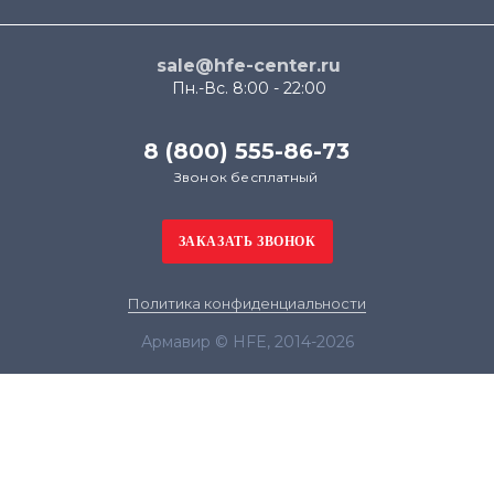
sale@hfe-center.ru
Пн.-Вс. 8:00 - 22:00
8 (800) 555-86-73
Звонок бесплатный
Политика конфиденциальности
Армавир © HFE, 2014-2026
Продолжая использовать наш сайт, вы даёте
согласие на обработку файлов cookie в целях
функционирования сайта и сбора статистики в
соответствии с
политикой конфиденциальности
Я согласен