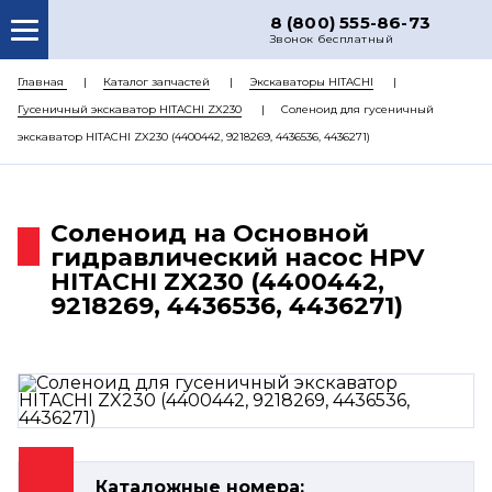
8 (800) 555-86-73
Звонок бесплатный
О НАС
Главная
Каталог запчастей
Экскаваторы HITACHI
Гусеничный экскаватор HITACHI ZX230
Соленоид для гусеничный
КАТАЛОГ ЗАПЧАСТЕЙ
экскаватор HITACHI ZX230 (4400442, 9218269, 4436536, 4436271)
РЕМОНТ
ДОСТАВКА
Соленоид на Основной
ЦЕНЫ
гидравлический насос HPV
HITACHI ZX230 (4400442,
КОНТАКТЫ
9218269, 4436536, 4436271)
Каталожные номера: