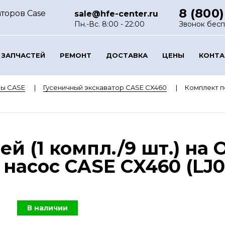
8 (800)
торов Case
sale@hfe-center.ru
Пн.-Вс. 8:00 - 22:00
Звонок бес
 ЗАПЧАСТЕЙ
РЕМОНТ
ДОСТАВКА
ЦЕНЫ
КОНТ
ры CASE
Гусеничный экскаватор CASE CX460
Комплект по
й (1 компл./9 шт.) на
насос CASE CX460 (LJ0
В наличии