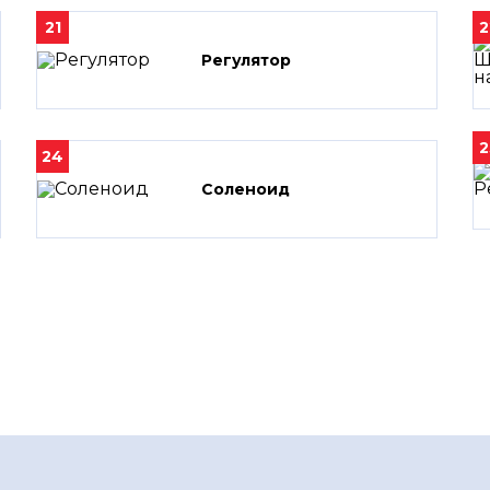
21
2
Регулятор
2
24
Соленоид