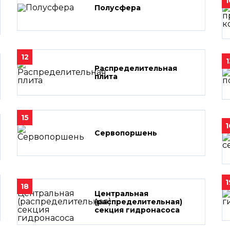
1
Полусфера
12
1
Распределительная
плита
15
1
Сервопоршень
1
18
Центральная
(распределительная)
секция гидронасоса