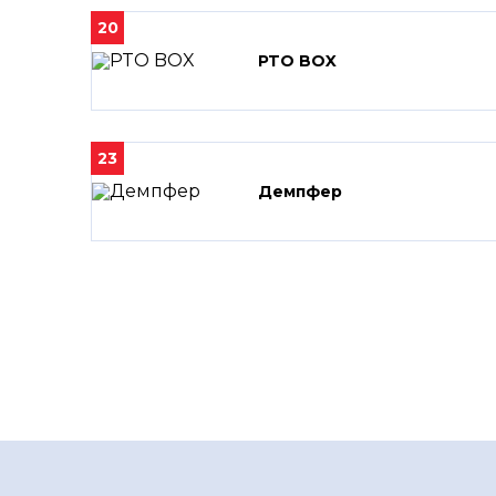
20
PTO BOX
23
Демпфер