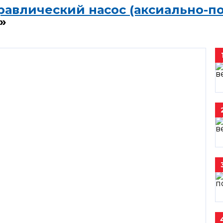
равлический насос (аксиально-п
»