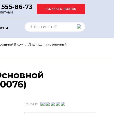
 555-86-73
платный
АКТЫ
ршней (1 компл./9 шт.) для гусеничный
 Основной
0076)
Рейтинг: