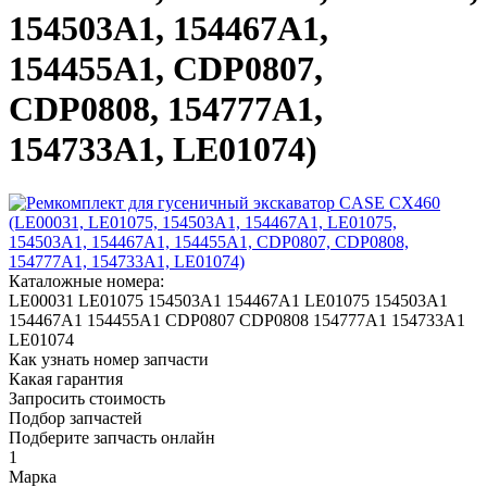
154503A1, 154467A1,
154455A1, CDP0807,
CDP0808, 154777A1,
154733A1, LE01074)
Каталожные номера:
LE00031
LE01075
154503A1
154467A1
LE01075
154503A1
154467A1
154455A1
CDP0807
CDP0808
154777A1
154733A1
LE01074
Как узнать номер запчасти
Какая гарантия
Запросить стоимость
Подбор запчастей
Подберите запчасть онлайн
1
Марка