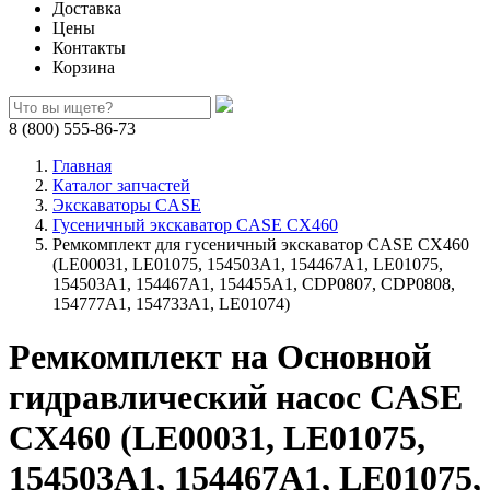
Доставка
Цены
Контакты
Корзина
8 (800) 555-86-73
Главная
Каталог запчастей
Экскаваторы CASE
Гусеничный экскаватор CASE CX460
Ремкомплект для гусеничный экскаватор CASE CX460
(LE00031, LE01075, 154503A1, 154467A1, LE01075,
154503A1, 154467A1, 154455A1, CDP0807, CDP0808,
154777A1, 154733A1, LE01074)
Ремкомплект на Основной
гидравлический насос CASE
CX460 (LE00031, LE01075,
154503A1, 154467A1, LE01075,