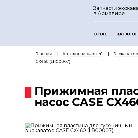
Запчасти экскава
в Армавире
О НАС
КАТАЛОГ
Главная
Каталог запчастей
Экскавато
CX460 (LR00007)
Прижимная плас
насос CASE CX46