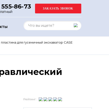
 555-86-73
платный
АКТЫ
пластина для гусеничный экскаватор CASE
дравлический
Рейтинг: