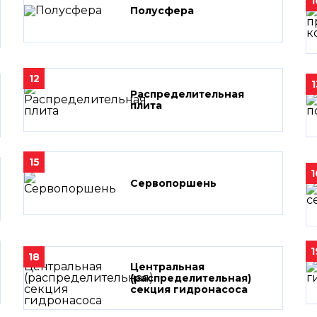
1
Полусфера
12
1
Распределительная
плита
15
1
Сервопоршень
1
18
Центральная
(распределительная)
секция гидронасоса