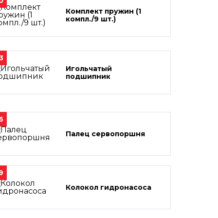
0
Комплект пружин (1
компл./9 шт.)
3
Игольчатый
подшипник
6
Палец сервопоршня
9
Колокол гидронасоса