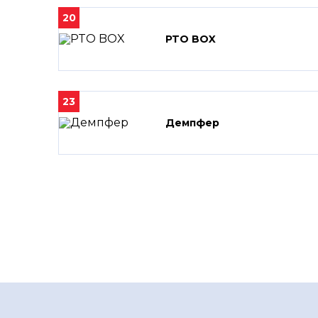
20
PTO BOX
23
Демпфер