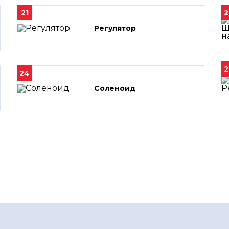
21
2
Регулятор
2
24
Соленоид