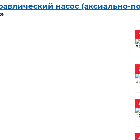
равлический насос (аксиально-п
»