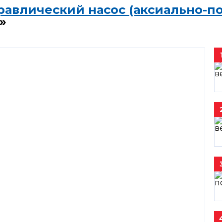
равлический насос (аксиально-п
»