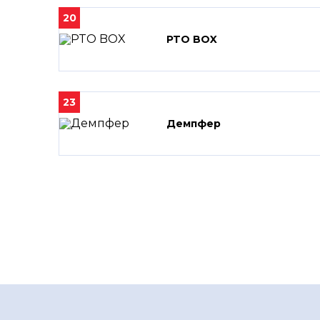
20
PTO BOX
23
Демпфер