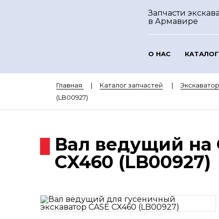
Запчасти экскава
в Армавире
О НАС
КАТАЛОГ
Главная
Каталог запчастей
Экскавато
(LB00927)
Вал ведущий на
CX460 (LB00927)