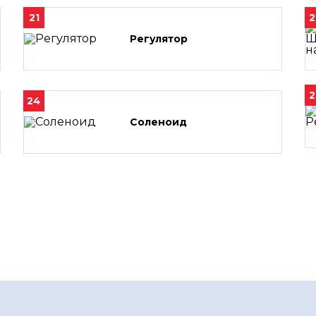
21
2
Регулятор
2
24
Соленоид