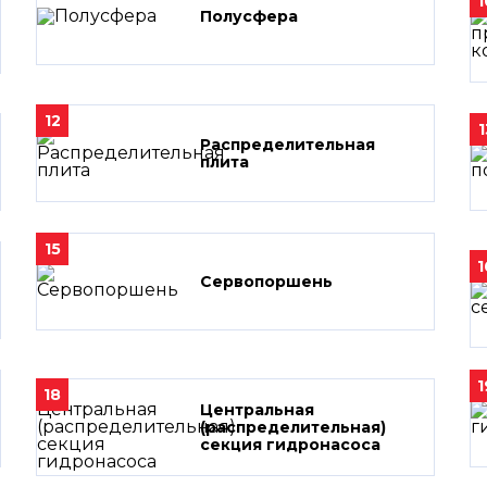
1
Полусфера
12
1
Распределительная
плита
15
1
Сервопоршень
1
18
Центральная
(распределительная)
секция гидронасоса