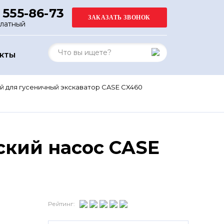
 555-86-73
платный
АКТЫ
й для гусеничный экскаватор CASE CX460
ский насос CASE
Рейтинг: