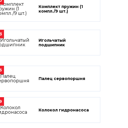
0
Комплект пружин (1
компл./9 шт.)
3
Игольчатый
подшипник
6
Палец сервопоршня
9
Колокол гидронасоса